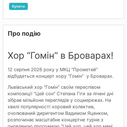
Купити
Про подію
Хор “Гомін” в Броварах!
12 серпня 2026 року у МКЦ "Прометей"
відбудеться концерт хору “Гомін” у Броварах.
Львівський хор "Гомін” своїм переспівом
композиції "Цей сон" Степана Гіги за лічені дні
зібрав мільйони переглядів у соцмережах. На
хвилі популярності хоровий колектив,
очолюваний диригентом Вадимом Яценком,
розпочинає масштабне концертне турне з
оновленою програмою “Цей хор, цей хор мені