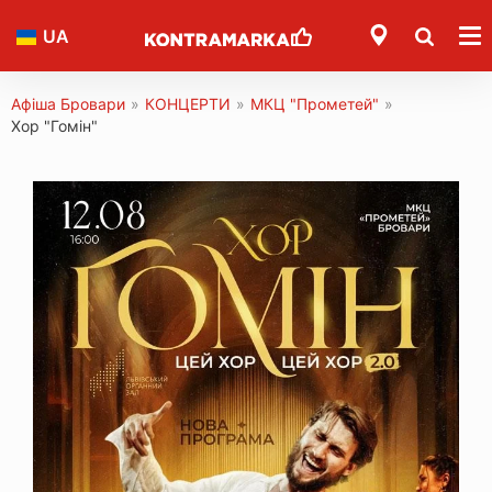
UA
Афіша Бровари
»
КОНЦЕРТИ
»
МКЦ "Прометей"
»
Хор "Гомін"