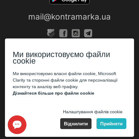
mail@kontramarka.ua
ПРО НАС
Ми використовуємо файли
Каси
cookie
ПАРТНЕРАМ
Ми використовуємо власні файли cookie, Microsoft
Clarity та сторонні файли cookie для персоналізації
Організаторам
контенту та аналізу веб-трафіку.
Корпоративним клієнтам
Дізнайтеся більше про файли cookie
ОПЛАТА
Налаштування файлів cookie
Відхилити
Прийняти