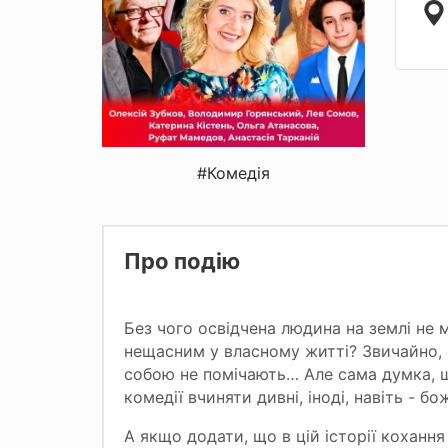
#Комедія
Про подію
Без чого освідчена людина на землі не
нещасним у власному житті? Звичайно, ц
собою не помічають… Але сама думка, 
комедії вчиняти дивні, іноді, навіть - бо
А якщо додати, що в цій історії коханн