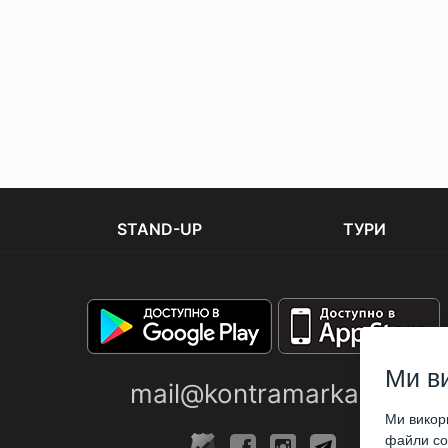
STAND-UP
ТУРИ
Ми в
mail@kontramarka.ua
Ми викори
файли coo