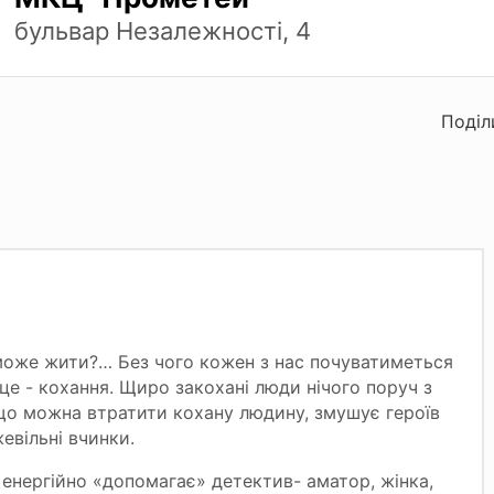
бульвар Незалежності, 4
Поділ
 може жити?… Без чого кожен з нас почуватиметься
е - кохання. Щиро закохані люди нічого поруч з
що можна втратити кохану людину, змушує героїв
жевільні вчинки.
я енергійно «допомагає» детектив- аматор, жінка,