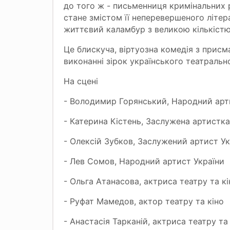
до того ж - письменниця кримінальних р
стане змістом її неперевершеного літер
життєвий каламбур з великою кількістю
Це блискуча, віртуозна комедія з присм
виконанні зірок українського театральн
На сцені
- Володимир Горянський, Народний арт
- Катерина Кістень, Заслужена артистка
- Олексій Зубков, Заслужений артист Ук
- Лев Сомов, Народний артист України
- Ольга Атанасова, актриса театру та кі
- Руфат Мамедов, актор театру та кіно
- Анастасія Тарканій, актриса театру та 