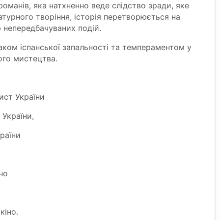
оманів, яка натхненно веде слідство зради, яке
атурного творіння, історія перетворюється на
 непередбачуваних подій.
аком іспанської запальності та темпераментом у
ого мистецтва.
ист України
 України,
раїни
но
кіно.