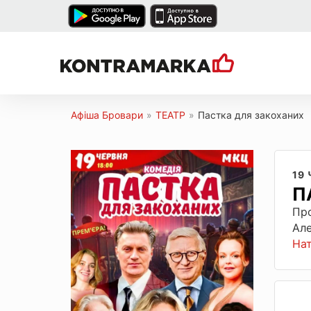
Афіша Бровари
»
ТЕАТР
»
Пастка для закоханих
19
П
Про
Але
На